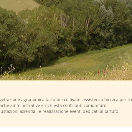
gettazione agronomica tartufaie coltivate, assistenza tecnica per il 
tiche amministrative e richiesta contributi comunitari.
ustazioni aziendali e realizzazione eventi dedicati al tartufo